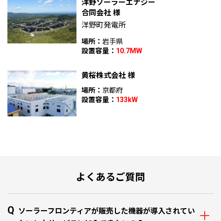
洋野ソーラーエナジー
合同会社 様
洋野町発電所
場所：
岩手県
設置容量：
10.7MW
黄桜株式会社 様
場所：
京都府
設置容量：
133kW
よくあるご質問
Q
ソーラーフロンティアが販売した機器が導入されてい