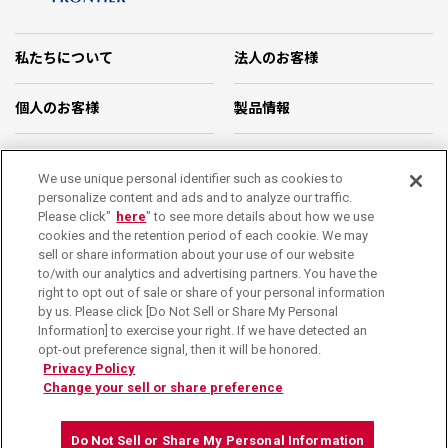
私たちについて
法人のお客様
個人のお客様
製品情報
企業情報
お問い合わせ
We use unique personal identifier such as cookies to
personalize content and ads and to analyze our traffic.
カタログダウンロード
Please click"
here
" to see more details about how we use
cookies and the retention period of each cookie. We may
sell or share information about your use of our website
サポート
停電・緊急時の対応
to/with our analytics and advertising partners. You have the
right to opt out of sale or share of your personal information
販売店を探す
パートナー 募集
by us. Please click [Do Not Sell or Share My Personal
Information] to exercise your right. If we have detected an
取扱店専用ページ
opt-out preference signal, then it will be honored.
Privacy Policy
Change your sell or share preference
サイトマップ
サイトポリシー
プライバシーポリシー
ソーシャルメディア利用規約
Do Not Sell or Share My Personal Information
Do Not Sell or Share My Personal Information