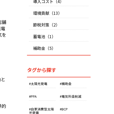
導入コスト（4）
環境貢献（13）
店舗
節税対策（2）
売電
気を
蓄電池（1）
補助金（5）
タグから探す
由と
#太陽光発電
#補助金
#PPA
#電気料金削減
界的
#自家消費型太陽
#BCP
光発電