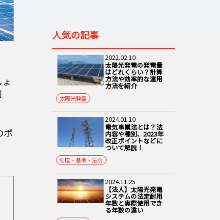
人気の記事
2022.02.10
太陽光発電の発電量
はどれくらい？計算
方法や効率的な運用
しょ
方法を紹介
削
太陽光発電
2024.01.10
電気事業法とは？法
のポ
内容や種別、2023年
改正ポイントなどに
ついて解説！
制度・基準・法令
2024.11.25
【法人】太陽光発電
システムの法定耐用
年数と実際使用でき
る年数の違い