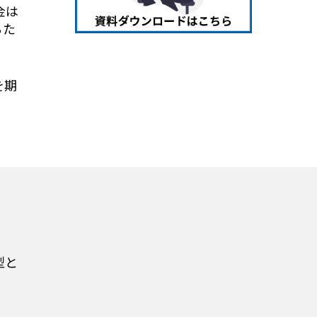
金は
るた
を期
型と