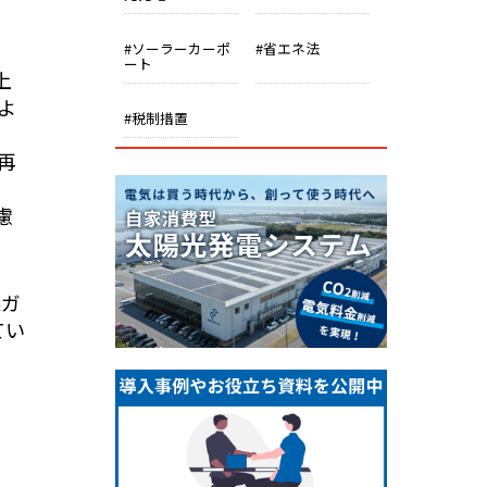
#ソーラーカーポ
#省エネ法
ート
上
よ
#税制措置
％再
慮
果ガ
てい