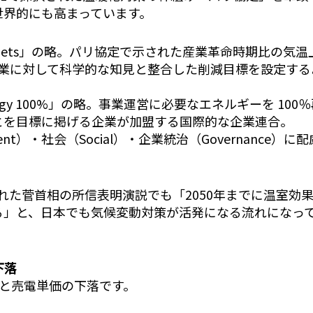
世界的にも高まっています。
ed Targets」の略。パリ協定で示された産業革命時期比の気温
企業に対して科学的な知見と整合した削減目標を設定する
Energy 100%」の略。事業運営に必要なエネルギーを 100
とを目標に掲げる企業が加盟する国際的な企業連合。
ent）・社会（Social）・企業統治（Governance）に配
なわれた菅首相の所信表明演説でも「2050年までに温室効
る」と、日本でも気候変動対策が活発になる流れになっ
下落
昇と売電単価の下落です。