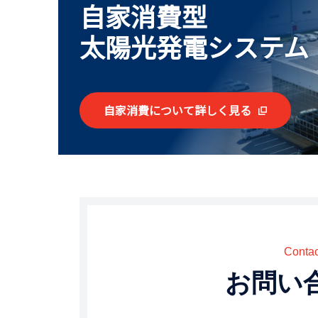
#太陽光発電
自家消費型
#
太陽光発電
太陽光発電システム
#自家消費型太陽光発電
自家消費について詳しく見る
Contac
お問い