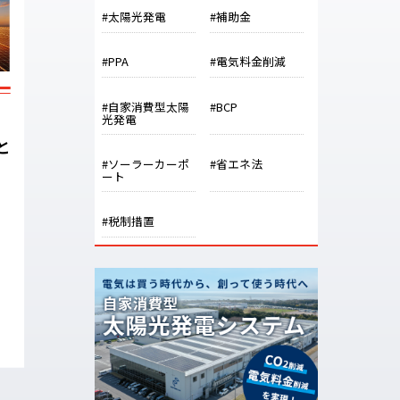
#太陽光発電
#補助金
#PPA
#電気料金削減
#自家消費型太陽
#BCP
光発電
と
#ソーラーカーポ
#省エネ法
ート
#税制措置