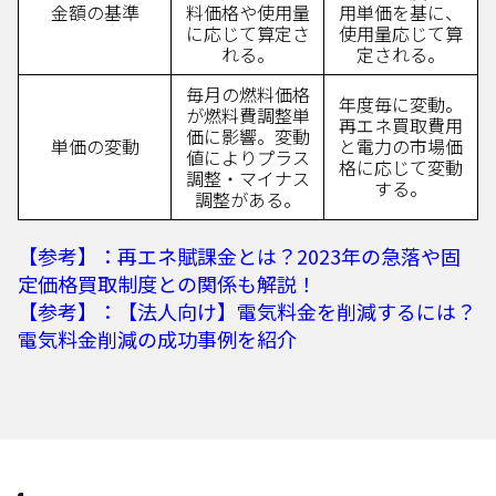
金額の基準
料価格や使用量
用単価を基に、
に応じて算定さ
使用量応じて算
れる。
定される。
毎月の燃料価格
年度毎に変動。
が燃料費調整単
再エネ買取費用
価に影響。変動
単価の変動
と電力の市場価
値によりプラス
格に応じて変動
調整・マイナス
する。
調整がある。
【参考】：再エネ賦課金とは？2023年の急落や固
定価格買取制度との関係も解説！
【参考】：【法人向け】電気料金を削減するには？
電気料金削減の成功事例を紹介