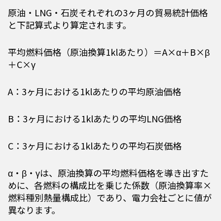
原油・LNG・石炭それぞれの3ヶ月の貿易統計価格
と下記算式より算定されます。
平均燃料価格（原油換算1klあたり）＝A×α＋B×β
＋C×γ
A：3ヶ月における1klあたりの平均原油価格
B：3ヶ月における1klあたりの平均LNG価格
C：3ヶ月における1klあたりの平均石炭価格
α・β・γは、原油換算の平均燃料価格を導き出すた
めに、各燃料の構成比を乗じた係数（原油換算率×
燃料種別熱量構成比）であり、電力会社ごとに値が
異なります。