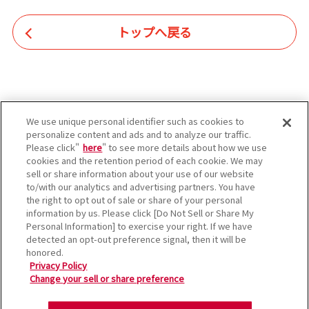
トップへ戻る
We use unique personal identifier such as cookies to
personalize content and ads and to analyze our traffic.
Please click"
here
" to see more details about how we use
cookies and the retention period of each cookie. We may
sell or share information about your use of our website
to/with our analytics and advertising partners. You have
the right to opt out of sale or share of your personal
information by us. Please click [Do Not Sell or Share My
太陽による快適でクリーンな
Personal Information] to exercise your right. If we have
detected an opt-out preference signal, then it will be
暮らしをすべての人に
honored.
Privacy Policy
Change your sell or share preference
運用会社
プライバシーポリシー
お問合せ